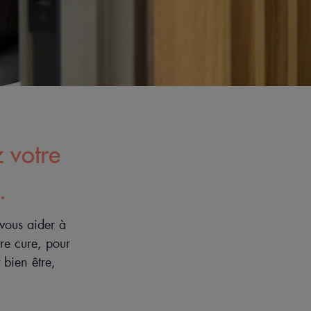
z votre
.
vous aider à
re cure, pour
 bien être,