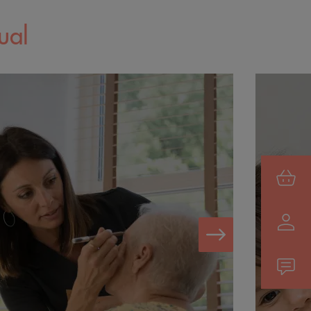
ual
next