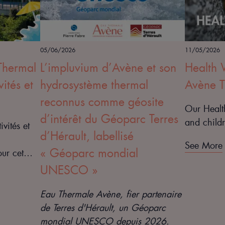
05/06/2026
11/05/2026
Thermal
L’impluvium d’Avène et son
Health 
vités et
hydrosystème thermal
Avène T
reconnus comme géosite
Our Healt
d’intérêt du Géoparc Terres
and child
ivités et
d’Hérault, labellisé
See More
« Géoparc mondial
ur cet
UNESCO »
Eau Thermale Avène, fier partenaire
de Terres d'Hérault, un
Géoparc
mondial UNESCO depuis 2026.