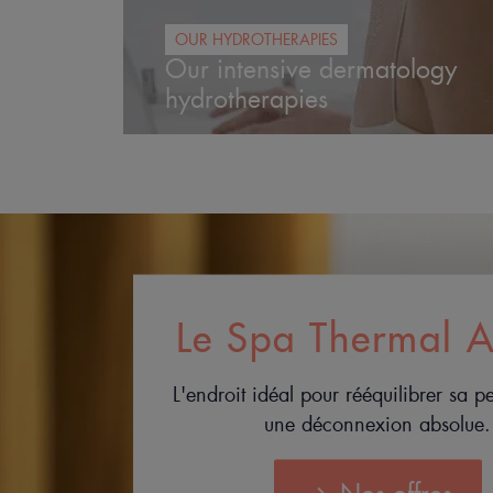
OUR HYDROTHERAPIES
Our intensive dermatology
hydrotherapies
Le Spa Thermal 
L'endroit idéal pour rééquilibrer sa p
une déconnexion absolue.