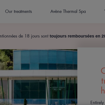
Our treatments
Avène Thermal Spa
entionnées de 18 jours sont
toujours remboursées en 2
PREPARE FOR YOUR STAY
CURES THERMALES POST
OUR FACILITIES
ACCOMODATION
HYDROTHERAPY
NEWS
C
CANCER
TREATMENTS FOR
CHILDREN
h
Entirely