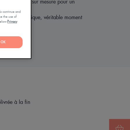
st entièrement sur mesure pour un
s besoins.
To continue and
est un soin unique, véritable moment
ze the use of
below:
Privacy
e l’esprit.
OK
ivrée à la fin