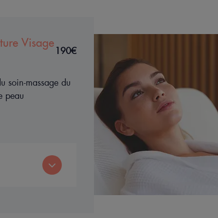
ture Visage
190€
du soin-massage du
re peau