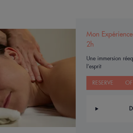
Mon Expérience
2h
Une immersion réequ
l’esprit
RESERVE
OF
D