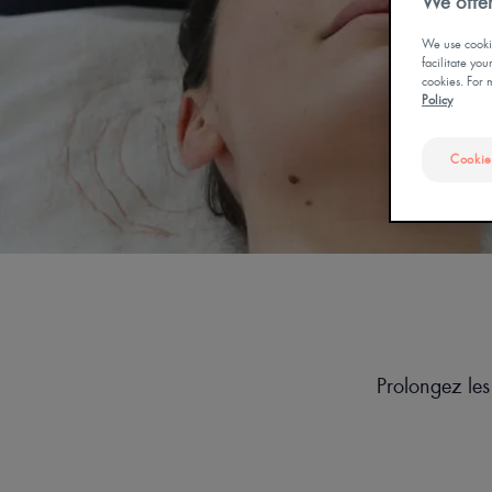
We offer
OUR DOCUMENTATI
We use cookie
facilitate yo
CURE THERMALE
cookies. For 
ECZÉMA POUR BÉBÉ
Policy
Cookie
Prolongez les