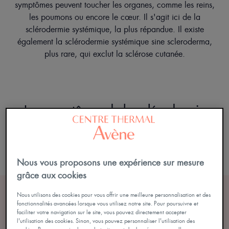
symptômes peuvent toucher les organes, comme les reins,
les poumons ou encore le cœur. Il s'agit ici de la
sclérodermie systémique, la plus répandue. Il existe
également la sclérodermie systémique sine scleroderma,
plus rare, qui exclut la sclérose cutanée.
Les symptômes de la sclérodermie
systémique
Nous vous proposons une expérience sur mesure
grâce aux cookies
Nous utilisons des cookies pour vous offrir une meilleure personnalisation et des
fonctionnalités avancées lorsque vous utilisez notre site. Pour poursuivre et
faciliter votre navigation sur le site, vous pouvez directement accepter
l'utilisation des cookies. Sinon, vous pouvez personnaliser l'utilisation des