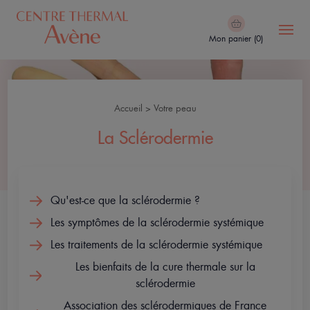
Aller
au
Mon panier (0)
contenu
principal
Navigation
Le
principale
Centre
Accueil
Votre peau
Thermal
Fil
La Sclérodermie
d'Ariane
Cure
&
Soins
Qu'est-ce que la sclérodermie ?
Le
Les symptômes de la sclérodermie systémique
Spa
Les traitements de la sclérodermie systémique
Thermal
Les bienfaits de la cure thermale sur la
Avène
sclérodermie
Association des sclérodermiques de France