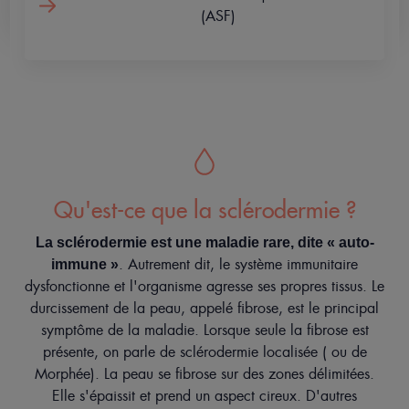
Votre
(ASF)
séjour
ER
OFFRIR
Contact
Mobile
only
Mon
compte
menu
Fr
Qu'est-ce que la sclérodermie ?
La sclérodermie est une maladie rare, dite « auto-
. Autrement dit, le système immunitaire
immune »
dysfonctionne et l'organisme agresse ses propres tissus. Le
durcissement de la peau, appelé fibrose, est le principal
symptôme de la maladie. Lorsque seule la fibrose est
présente, on parle de sclérodermie localisée ( ou de
Morphée). La peau se fibrose sur des zones délimitées.
Elle s'épaissit et prend un aspect cireux. D'autres