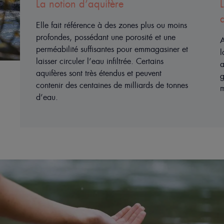
Les captages Ste Odile et Val
d’Orb et l’eau thermale d’Avène
s
Au-delà de l’émergence naturelle, on utilise
et
la technique des captages ou forages pour
assurer à l’eau thermale d’Avène une
garantie contre toute pollution chimique ou
es
microbiologique provenant de la surface.