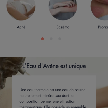
Eczéma
Psoriasis
Séquelles de
L'Eau d'Avène est unique
Une eau thermale est une eau de source
naturellement minéralisée dont la
composition permet une utilisation
thérapeutique. Elle possède un ensemble