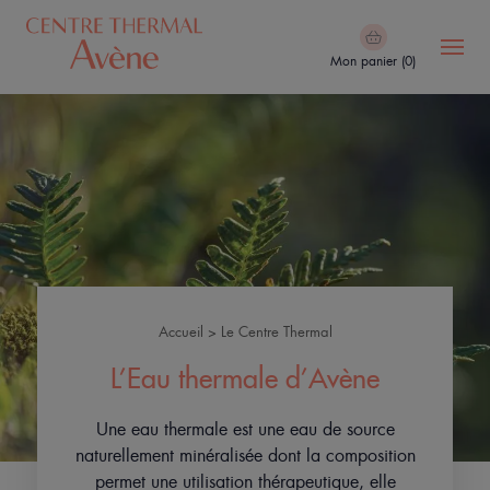
Aller
au
Mon panier (0)
contenu
principal
Navigation
Le
principale
Centre
Thermal
Cure
&
Soins
Accueil
Le Centre Thermal
Le
Fil
L’Eau thermale d’Avène
Spa
d'Ariane
Thermal
Une eau thermale est une eau de source
Avène
naturellement minéralisée dont la composition
permet une utilisation thérapeutique, elle