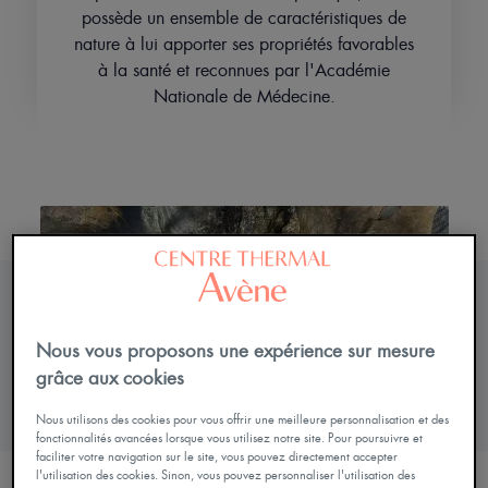
Votre
possède un ensemble de caractéristiques de
séjour
nature à lui apporter ses propriétés favorables
à la santé et reconnues par l'Académie
Nationale de Médecine.
ER
OFFRIR
Contact
Mobile
only
Mon
compte
menu
Fr
Nous vous proposons une expérience sur mesure
grâce aux cookies
Nous utilisons des cookies pour vous offrir une meilleure personnalisation et des
fonctionnalités avancées lorsque vous utilisez notre site. Pour poursuivre et
L’origine de l’eau
faciliter votre navigation sur le site, vous pouvez directement accepter
l'utilisation des cookies. Sinon, vous pouvez personnaliser l'utilisation des