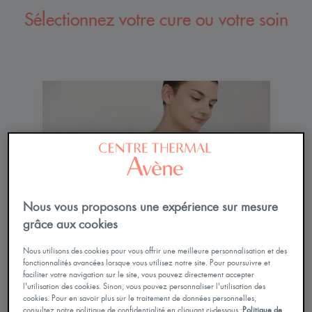
Votre
Sélectionnez votre cure ou votre soin
séjour
ER
OFFRIR
Contact
Mobile
only
Mon
compte
menu
Fr
Nous vous proposons une expérience sur mesure
grâce aux cookies
Cure conventionnée
Cure dermatologique
Nous utilisons des cookies pour vous offrir une meilleure personnalisation et des
fonctionnalités avancées lorsque vous utilisez notre site. Pour poursuivre et
Votre médecin traitant vous a prescrit une
faciliter votre navigation sur le site, vous pouvez directement accepter
l'utilisation des cookies. Sinon, vous pouvez personnaliser l'utilisation des
cure adaptée à votre pathologie. Nos
cookies. Pour en savoir plus sur le traitement de données personnelles,
médecins thermaux évaluent et choisissent
consultez notre politique de confidentialité en cliquant ci-dessous :
Politique de