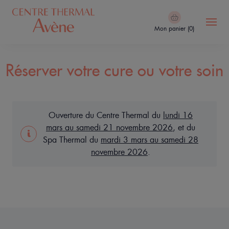
Aller
au
Mon panier (0)
contenu
principal
Navigation
Le
Réserver votre cure ou votre soin
principale
Centre
Thermal
Cure
Ouverture du Centre Thermal du
lundi 16
&
mars au samedi 21 novembre 2026
, et du
Soins
Spa Thermal du
mardi 3 mars au samedi 28
novembre 2026
.
Le
Spa
Thermal
Avène