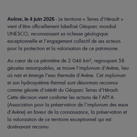
Votre
séjour
- Le territoire « Terres d’Hérault »
Avène, le 4 juin 2026
vient d’être officiellement labellisé Géoparc mondial
ER
OFFRIR
UNESCO, reconnaissant sa richesse géologique
Contact
Mobile
exceptionnelle et l’engagement collectif de ses acteurs
only
pour la protection et la valorisation de ce patrimoine.
Mon
compte
menu
Au cœur de ce périmètre de 2 046 km², regroupant 58
Fr
géosites remarquables, se trouve l’impluvium d’Avène, lieu
où nait et émerge l’eau thermale d’Avène. Cet impluvium
et son hydrosystème thermal sont désormais reconnus
comme géosite d’intérêt du Géoparc Terres d’Hérault.
Cette décision vient conforter les actions de l’API’A
(Association pour la préservation de l’impluvium des eaux
d’Avène) en faveur de la connaissance, la préservation et
la valorisation de ce territoire exceptionnel qui est
dorénavant reconnu.