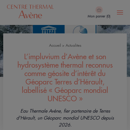
Aller
au
Mon panier (0)
contenu
principal
Navigation
Le
principale
Centre
Accueil
Actualites
Thermal
Fil
L’impluvium d’Avène et son
d'Ariane
Cure
hydrosystème thermal reconnus
&
comme géosite d’intérêt du
Soins
Géoparc Terres d’Hérault,
labellisé « Géoparc mondial
Le
UNESCO »
Spa
Thermal
Eau Thermale Avène, fier partenaire de Terres
Avène
d'Hérault, un
Géoparc mondial UNESCO depuis
2026.