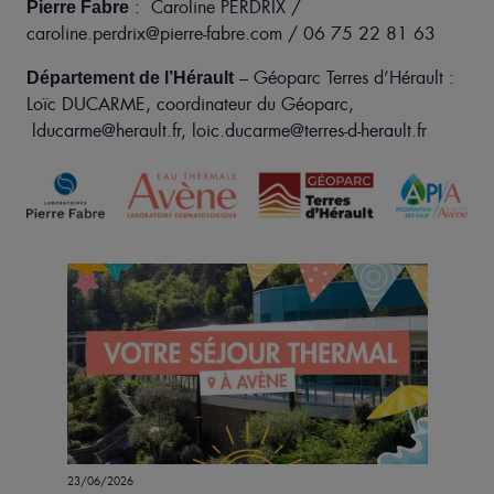
: Caroline PERDRIX /
Pierre Fabre
caroline.perdrix@pierre-fabre.com
/
06 75 22 81 63
– Géoparc Terres d’Hérault
:
Département de l’Hérault
Loïc DUCARME, coordinateur du Géoparc,
lducarme@herault.fr
,
loic.ducarme@terres-d-herault.fr
23/06/2026